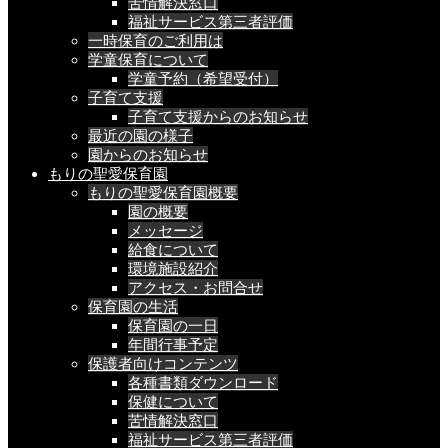
苦情解決窓口
福祉サービス第三者評価
一時保育のご利用は
学童保育について
学童予約（希望受付）
子育て支援
子育て支援からのお知らせ
最近の園の様子
園からのお知らせ
もりの聖愛保育園
もりの聖愛保育園概要
園の概要
メッセージ
給食について
環境施設紹介
アクセス・お問合せ
保育園の生活
保育園の一日
年間行事予定
保護者向けコンテンツ
各種書類ダウンロード
保健について
苦情解決窓口
福祉サービス第三者評価