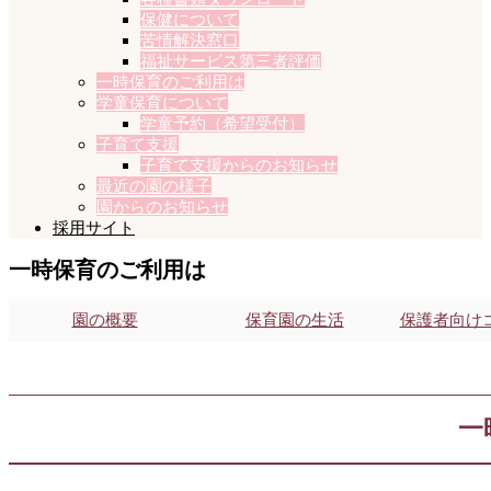
保健について
苦情解決窓口
福祉サービス第三者評価
一時保育のご利用は
学童保育について
学童予約（希望受付）
子育て支援
子育て支援からのお知らせ
最近の園の様子
園からのお知らせ
採用サイト
一
時
保
育
の
ご
利
用
は
園の概要
保育園の生活
保護者向け
一