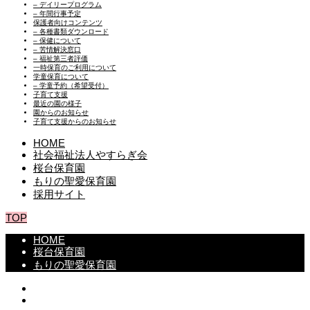
– デイリープログラム
– 年間行事予定
保護者向けコンテンツ
– 各種書類ダウンロード
– 保健について
– 苦情解決窓口
– 福祉第三者評価
一時保育のご利用について
学童保育について
– 学童予約（希望受付）
子育て支援
最近の園の様子
園からのお知らせ
子育て支援からのお知らせ
HOME
社会福祉法人やすらぎ会
桜台保育園
もりの聖愛保育園
採用サイト
TOP
HOME
桜台保育園
もりの聖愛保育園