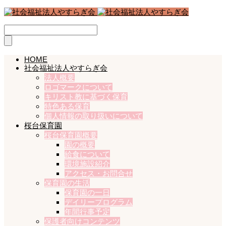
HOME
社会福祉法人やすらぎ会
法人概要
ロゴマークについて
キリスト教に基づく保育
特色ある保育
個人情報の取り扱いについて
桜台保育園
桜台保育園概要
園の概要
給食について
環境施設紹介
アクセス・お問合せ
保育園の生活
保育園の一日
デイリープログラム
年間行事予定
保護者向けコンテンツ