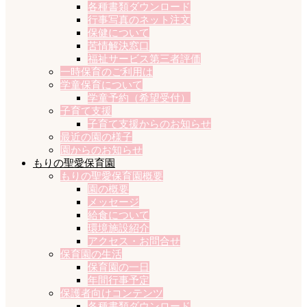
各種書類ダウンロード
行事写真のネット注文
保健について
苦情解決窓口
福祉サービス第三者評価
一時保育のご利用は
学童保育について
学童予約（希望受付）
子育て支援
子育て支援からのお知らせ
最近の園の様子
園からのお知らせ
もりの聖愛保育園
もりの聖愛保育園概要
園の概要
メッセージ
給食について
環境施設紹介
アクセス・お問合せ
保育園の生活
保育園の一日
年間行事予定
保護者向けコンテンツ
各種書類ダウンロード