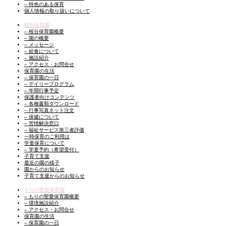
– 特色のある保育
個人情報の取り扱いについて
桜台保育園
– 桜台保育園概要
– 園の概要
– メッセージ
– 給食について
– 施設紹介
– アクセス・お問合せ
保育園の生活
– 保育園の一日
– デイリープログラム
– 年間行事予定
保護者向けコンテンツ
– 各種書類ダウンロード
– 行事写真ネット注文
– 保健について
– 苦情解決窓口
– 福祉サービス第三者評価
一時保育のご利用は
学童保育について
– 学童予約（希望受付）
子育て支援
最近の園の様子
園からのお知らせ
子育て支援からのお知らせ
もりの聖愛保育園
– もりの聖愛保育園概要
– 環境施設紹介
– アクセス・お問合せ
保育園の生活
– 保育園の一日