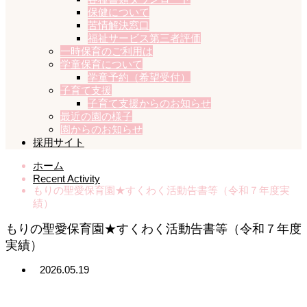
保健について
苦情解決窓口
福祉サービス第三者評価
一時保育のご利用は
学童保育について
学童予約（希望受付）
子育て支援
子育て支援からのお知らせ
最近の園の様子
園からのお知らせ
採用サイト
ホーム
Recent Activity
もりの聖愛保育園★すくわく活動告書等（令和７年度実
績）
もりの聖愛保育園★すくわく活動告書等（令和７年度
実績）
2026.05.19