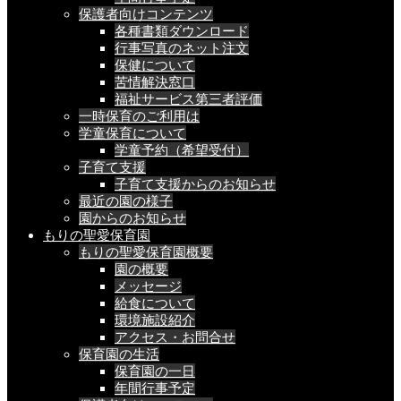
保護者向けコンテンツ
各種書類ダウンロード
行事写真のネット注文
保健について
苦情解決窓口
福祉サービス第三者評価
一時保育のご利用は
学童保育について
学童予約（希望受付）
子育て支援
子育て支援からのお知らせ
最近の園の様子
園からのお知らせ
もりの聖愛保育園
もりの聖愛保育園概要
園の概要
メッセージ
給食について
環境施設紹介
アクセス・お問合せ
保育園の生活
保育園の一日
年間行事予定