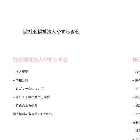
社会福祉法人やすらぎ会
桜
– 法人概要
– 
– 情報公開
– 
– ロゴマークについて
– 
– キリスト教に基づく保育
– 
– 特色のある保育
– 
個人情報の取り扱いについて
– 
保育
– 
– 