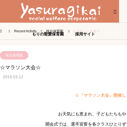
HOME
社会福祉法人やすらぎ会
桜台保育園
Recent Activity
桜台保育園
☆マラソン大会☆
もりの聖愛保育園
採用サイト
桜台保育園
☆マラソン大会☆
2019.03.12
☆『マラソン大会』開催し
お天気にも恵まれ、子どもたちもや
開会式では、選手宣誓を各クラスひとりず