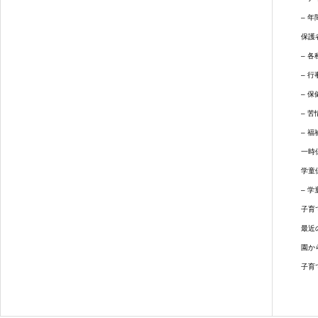
– 
保護
– 
– 
– 
– 
– 
一時
学童
– 
子育
最近
園か
子育